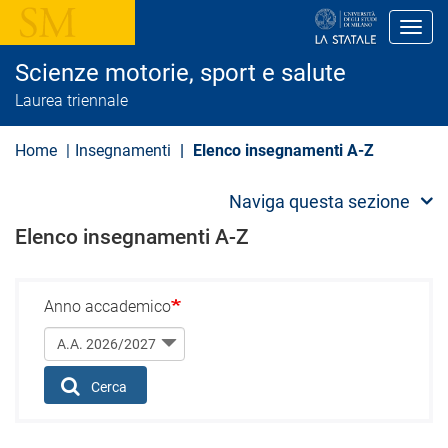
S
a
Toggl
l
t
Scienze motorie, sport e salute
a
a
Laurea triennale
l
c
o
Home
Insegnamenti
Elenco insegnamenti A-Z
n
t
e
Naviga questa sezione
n
u
Elenco insegnamenti A-Z
t
o
p
r
Anno accademico
i
n
c
i
p
Cerca
a
l
e