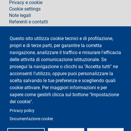
Privacy e cookie
Cookie settings
Note legali
Referenti e contatti
Segui La Statale su
Questo sito utilizza cookie tecnici e di profilazione,
propri e di terze parti, per garantire la corretta
navigazione, analizzare il traffico e misurare l'efficacia
delle attività di comunicazione istituzionale. Se
prosegui la navigazione o clicchi su "Accetta tutti" ne
acconsenti l'utilizzo, oppure puoi personalizzare la
Testo
Università degli Studi di Milano
scelta salvando le tue preferenze e scegliendo quali
Via Festa del Perdono 7 - 20122 Milano
cookie attivare. Per maggiori informazioni e per
Tel.
+39 02 5032 5032
Posta elettronica certificata
sapere come gestirli clicca sul bottone "Impostazione
dei cookie".
Logo
Privacy policy
Documentazione cookie