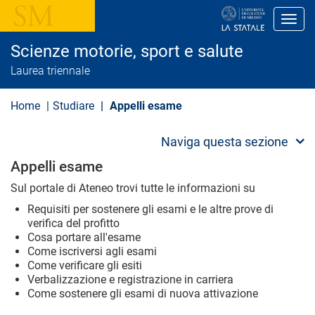
S
a
Toggl
l
t
Scienze motorie, sport e salute
a
a
Laurea triennale
l
c
o
Home
Studiare
Appelli esame
n
t
e
Naviga questa sezione
n
u
Appelli esame
t
o
Sul portale di Ateneo trovi tutte le informazioni su
p
r
Requisiti per sostenere gli esami e le altre prove di
i
verifica del profitto
n
Cosa portare all'esame
c
Come iscriversi agli esami
i
Come verificare gli esiti
p
Verbalizzazione e registrazione in carriera
a
l
Come sostenere gli esami di nuova attivazione
e